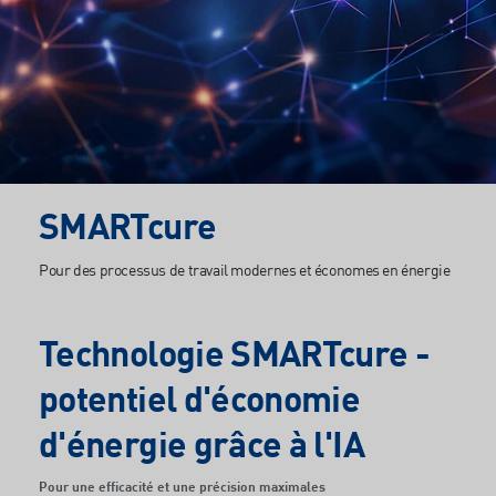
Séchage
UV sans
photo-
initiateur
HotSwap
SMARTcure
SMARTcure
Inertisation
Pour des processus de travail modernes et économes en énergie
Simulation
Optique
Technologie SMARTcure -
"Raytracing"
potentiel d'économie
d'énergie grâce à l'IA
Pour une efficacité et une précision maximales