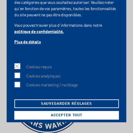
Production durable : réduction des émissions de CO₂ et de la
des catégories que vous souhaitez autoriser. Veuillez noter
consommation de ressources grâce à des processus plus
qu'en fonction de vos paramètres, toutes les fonctionnalités
efficaces.
du site peuvent ne pas être disponibles.
Durcissement adaptatif par LED : contrôle variable des zones
et synchronisation des segments LED pour une efficacité
Vous pouvez trouver plus d'informations dans notre
maximale
politique de confidentialité.
Garantie : jusqu’à 10 ans possibles.
Plus de détails
Cookies requis
Cookies analytiques
Cookies marketing / reciblage
SAUVEGARDER RÉGLAGES
ACCEPTER TOUT