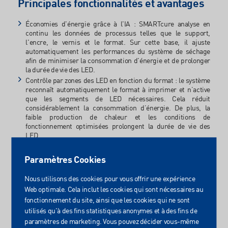
Principales fonctionnalités et avantages
Économies d'énergie grâce à l'IA : SMARTcure analyse en
continu les données de processus telles que le support,
l'encre, le vernis et le format. Sur cette base, il ajuste
automatiquement les performances du système de séchage
afin de minimiser la consommation d'énergie et de prolonger
la durée de vie des LED.
Contrôle par zones des LED en fonction du format : le système
reconnaît automatiquement le format à imprimer et n’active
que les segments de LED nécessaires. Cela réduit
considérablement la consommation d’énergie. De plus, la
faible production de chaleur et les conditions de
fonctionnement optimisées prolongent la durée de vie des
LED.
Compatibilité : SMARTcure s'intègre facilement dans les
lignes de production existantes.
Paramètres Cookies
Traitement des données dans le cloud : SMARTcure utilise une
connexion cloud cryptée SSL pour stocker et analyser les
Nous utilisons des cookies pour vous offrir une expérience
données d’exploitation. Cela permet une maintenance
Web optimale. Cela inclut les cookies qui sont nécessaires au
prédictive, l’optimisation des processus et l’apprentissage
fonctionnement du site, ainsi que les cookies qui ne sont
continu du système. Les serveurs d’IST METZ GmbH & Co. KG
utilisés qu'à des fins statistiques anonymes et à des fins de
sont situés dans un centre de données à Francfort, en
Allemagne.
paramètres de marketing. Vous pouvez décider vous-même