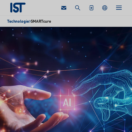
retour
Technologie
SMARTcure
English
German
Technologie
Produits
French
Nederlands
Recherche
Espanol
Technologie
Technologie
USA: English
UV
Thai
Applications
Polish
Technologie
UV LED
Services
Technologie
W/IR
Entreprise
Technologie
Excimer